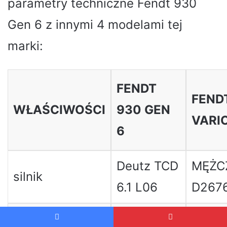
parametry techniczne Fendt 930
Gen 6 z innymi 4 modelami tej
marki:
FENDT
FEND
WŁAŚCIWOŚCI
930 GEN
VARI
6
Deutz TCD
MĘŻC
silnik
6.1 L06
D267
Liczba