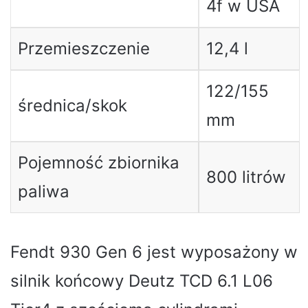
4f w USA
Przemieszczenie
12,4 l
122/155
średnica/skok
mm
Pojemność zbiornika
800 litrów
paliwa
Fendt 930 Gen 6 jest wyposażony w
silnik końcowy Deutz TCD 6.1 L06