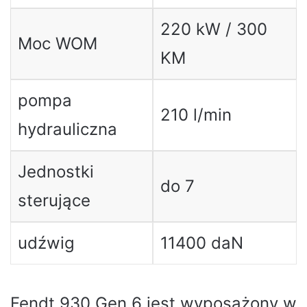
220 kW / 300
Moc WOM
KM
pompa
210 l/min
hydrauliczna
Jednostki
do 7
sterujące
udźwig
11400 daN
Fendt 930 Gen 6 jest wyposażony w