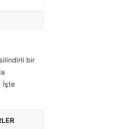
indirli bir
la
 İşte
RLER