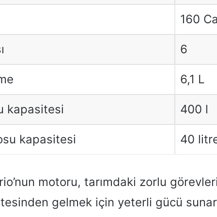
160 C
ı
6
rme
6,1 L
u kapasitesi
400 l
su kapasitesi
40 litr
io’nun motoru, tarımdaki zorlu görevle
stesinden gelmek için yeterli gücü suna