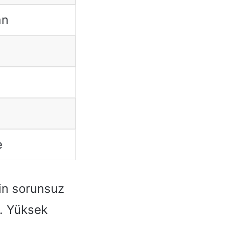
an
e
rin sorunsuz
r. Yüksek