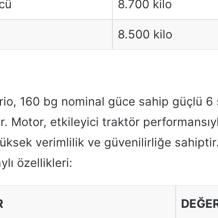
cü
8.700 kilo
8.500 kilo
io, 160 bg nominal güce sahip güçlü 6 sil
ır. Motor, etkileyici traktör performansıy
ksek verimlilik ve güvenilirliğe sahiptir.
ı özellikleri:
R
DEĞE