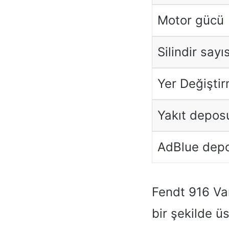
Motor gücü
Silindir sayıs
Yer Değişti
Yakıt depos
AdBlue depo
Fendt 916 Var
bir şekilde ü