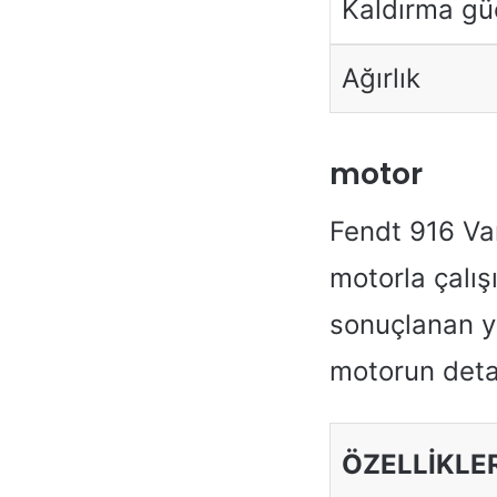
Kaldırma gü
Ağırlık
motor
Fendt 916 Var
motorla çalış
sonuçlanan yü
motorun detayl
ÖZELLIKLE