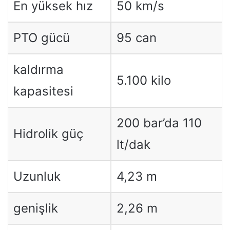
En yüksek hız
50 km/s
PTO gücü
95 can
kaldırma
5.100 kilo
kapasitesi
200 bar’da 110
Hidrolik güç
lt/dak
Uzunluk
4,23 m
genişlik
2,26 m