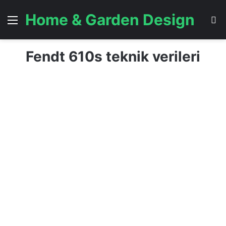
Home & Garden Design
Menü
A
Fendt 610s teknik verileri