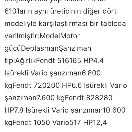
610’ların aynı üreticinin diğer dört
modeliyle karşılaştırması bir tabloda
verilmiştir:ModelMotor
gücüDeplasmanŞanzıman
tipiAğırlıkFendt 516165 HP4.4
lsürekli Vario şanzıman6.800
kgFendt 720200 HP6.6 lsürekli Vario
şanzıman7.600 kgFendt 828280
HP7.8 lsürekli Vario şanzıman10 600
kgFendt 1050 Vario517 HP12,4