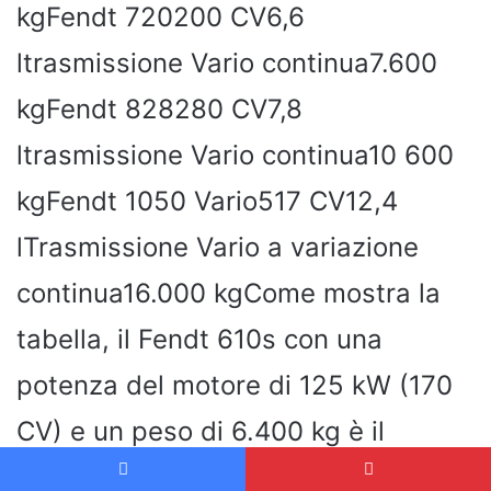
kgFendt 720200 CV6,6
ltrasmissione Vario continua7.600
kgFendt 828280 CV7,8
ltrasmissione Vario continua10 600
kgFendt 1050 Vario517 CV12,4
lTrasmissione Vario a variazione
continua16.000 kgCome mostra la
tabella, il Fendt 610s con una
potenza del motore di 125 kW (170
CV) e un peso di 6.400 kg è il
modello più piccolo di questa lista.