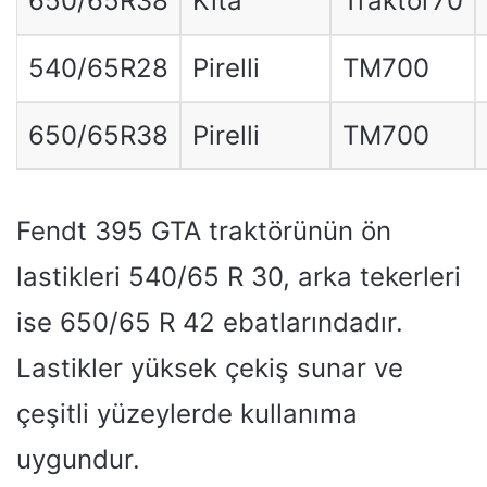
650/65R38
Kıta
Traktör70
540/65R28
Pirelli
TM700
650/65R38
Pirelli
TM700
Fendt 395 GTA traktörünün ön
lastikleri 540/65 R 30, arka tekerleri
ise 650/65 R 42 ebatlarındadır.
Lastikler yüksek çekiş sunar ve
çeşitli yüzeylerde kullanıma
uygundur.