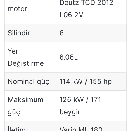
Deutz TCD 2012
motor
L06 2V
Silindir
6
Yer
6.06L
Değiştirme
Nominal güç
114 kW / 155 hp
Maksimum
126 kW / 171
güç
beygir
İletim
Vario ML 180