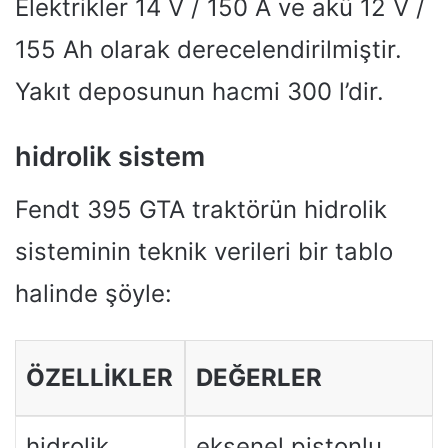
Elektrikler 14 V / 150 A ve akü 12 V /
155 Ah olarak derecelendirilmiştir.
Yakıt deposunun hacmi 300 l’dir.
hidrolik sistem
Fendt 395 GTA traktörün hidrolik
sisteminin teknik verileri bir tablo
halinde şöyle:
ÖZELLIKLER
DEĞERLER
hidrolik
eksenel pistonlu