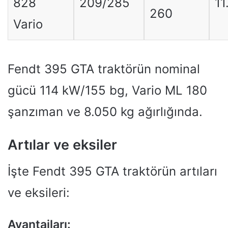
828
209/285
11
260
Vario
Fendt 395 GTA traktörün nominal
gücü 114 kW/155 bg, Vario ML 180
şanzıman ve 8.050 kg ağırlığında.
Artılar ve eksiler
İşte Fendt 395 GTA traktörün artıları
ve eksileri:
Avantajları: