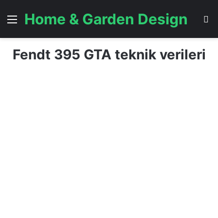
Home & Garden Design
Menü
A
Fendt 395 GTA teknik verileri