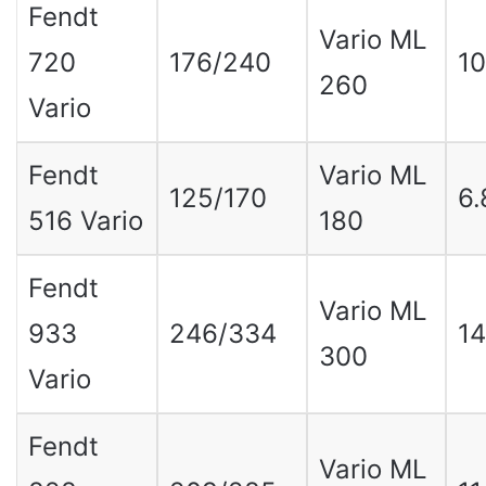
Fendt
Vario ML
720
176/240
10
260
Vario
Fendt
Vario ML
125/170
6.
516 Vario
180
Fendt
Vario ML
933
246/334
14
300
Vario
Fendt
Vario ML