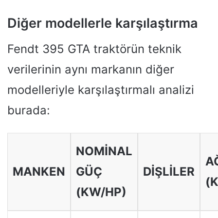
Diğer modellerle karşılaştırma
Fendt 395 GTA traktörün teknik
verilerinin aynı markanın diğer
modelleriyle karşılaştırmalı analizi
burada:
NOMINAL
A
MANKEN
GÜÇ
DIŞLILER
(
(KW/HP)