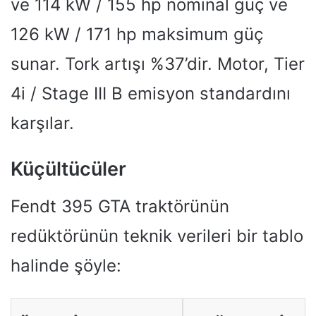
ve 114 kW / 155 hp nominal güç ve
126 kW / 171 hp maksimum güç
sunar. Tork artışı %37’dir. Motor, Tier
4i / Stage III B emisyon standardını
karşılar.
Küçültücüler
Fendt 395 GTA traktörünün
redüktörünün teknik verileri bir tablo
halinde şöyle: