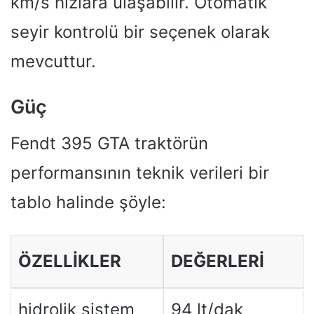
km/s hızlara ulaşabilir. Otomatik
seyir kontrolü bir seçenek olarak
mevcuttur.
Güç
Fendt 395 GTA traktörün
performansının teknik verileri bir
tablo halinde şöyle:
ÖZELLIKLER
DEĞERLERI
hidrolik sistem
94 lt/dak