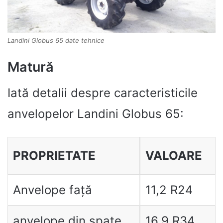
Landini Globus 65 date tehnice
Matură
Iată detalii despre caracteristicile
anvelopelor Landini Globus 65:
PROPRIETATE
VALOARE
Anvelope față
11,2 R24
anvelope din spate
16,9 R34