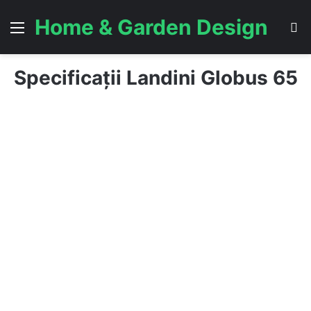
Home & Garden Design
Menu
S
Specificații Landini Globus 65