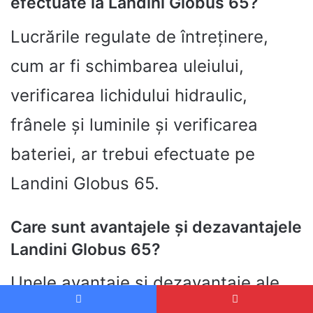
efectuate la Landini Globus 65?
Lucrările regulate de întreținere,
cum ar fi schimbarea uleiului,
verificarea lichidului hidraulic,
frânele și luminile și verificarea
bateriei, ar trebui efectuate pe
Landini Globus 65.
Care sunt avantajele și dezavantajele
Landini Globus 65?
Unele avantaje și dezavantaje ale
Landini Globus 65 sunt performanța