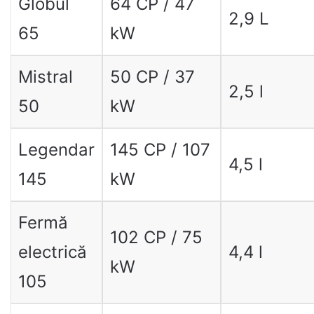
Globul
64 CP / 47
2,9 L
65
kW
Mistral
50 CP / 37
2,5 l
50
kW
Legendar
145 CP / 107
4,5 l
145
kW
Fermă
102 CP / 75
electrică
4,4 l
kW
105