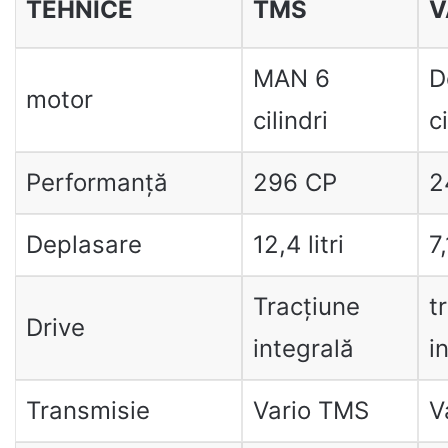
TEHNICE
TMS
V
MAN 6
D
motor
cilindri
ci
Performanță
296 CP
2
Deplasare
12,4 litri
7,
Tracțiune
t
Drive
integrală
i
Transmisie
Vario TMS
V