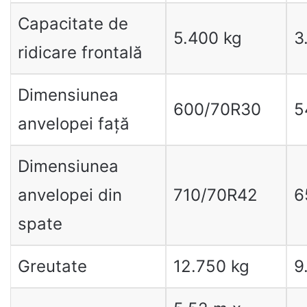
Capacitate de
5.400 kg
3
ridicare frontală
Dimensiunea
600/70R30
5
anvelopei față
Dimensiunea
anvelopei din
710/70R42
6
spate
Greutate
12.750 kg
9