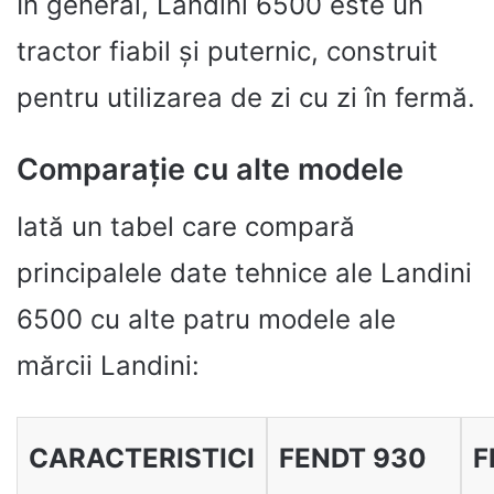
În general, Landini 6500 este un
tractor fiabil și puternic, construit
pentru utilizarea de zi cu zi în fermă.
Comparație cu alte modele
Iată un tabel care compară
principalele date tehnice ale Landini
6500 cu alte patru modele ale
mărcii Landini:
CARACTERISTICI
FENDT 930
F