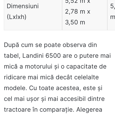
5,52 m x
Dimensiuni
5
2,78 m x
(Lxlxh)
m
3,50 m
După cum se poate observa din
tabel, Landini 6500 are o putere mai
mică a motorului și o capacitate de
ridicare mai mică decât celelalte
modele. Cu toate acestea, este și
cel mai ușor și mai accesibil dintre
tractoare în comparație. Alegerea