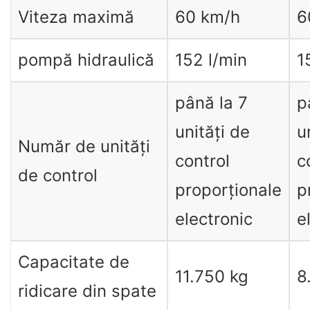
Viteza maximă
60 km/h
6
pompă hidraulică
152 l/min
1
până la 7
p
unități de
u
Număr de unități
control
c
de control
proporționale
p
electronic
e
Capacitate de
11.750 kg
8
ridicare din spate