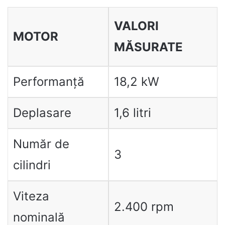
VALORI
MOTOR
MĂSURATE
Performanță
18,2 kW
Deplasare
1,6 litri
Număr de
3
cilindri
Viteza
2.400 rpm
nominală