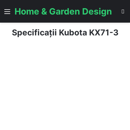
Home & Garden Design
Menu
S
Specificații Kubota KX71-3