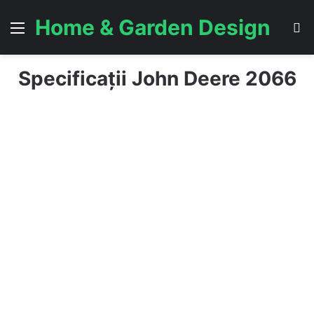
Home & Garden Design
Menu
S
Specificații John Deere 2066