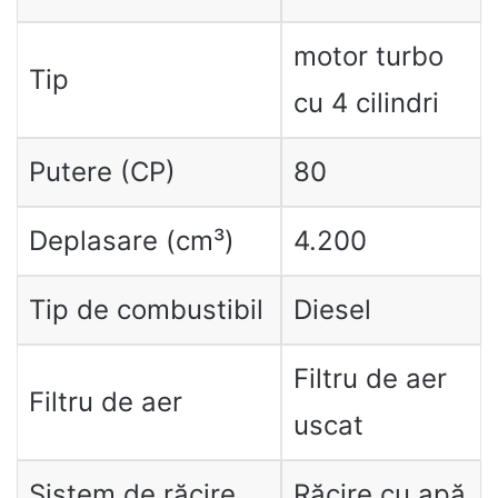
motor turbo
Tip
cu 4 cilindri
Putere (CP)
80
Deplasare (cm³)
4.200
Tip de combustibil
Diesel
Filtru de aer
Filtru de aer
uscat
Sistem de răcire
Răcire cu apă