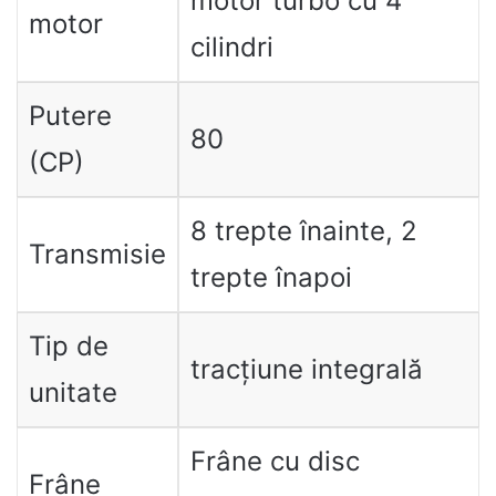
motor turbo cu 4
motor
cilindri
Putere
80
(CP)
8 trepte înainte, 2
Transmisie
trepte înapoi
Tip de
tracțiune integrală
unitate
Frâne cu disc
Frâne