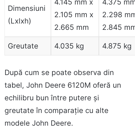
4.145 mm x
4.375 mm
Dimensiuni
2.105 mm x
2.298 mm
(Lxlxh)
2.665 mm
2.845 m
Greutate
4.035 kg
4.875 kg
După cum se poate observa din
tabel, John Deere 6120M oferă un
echilibru bun între putere și
greutate în comparație cu alte
modele John Deere.