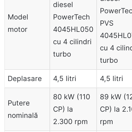
diesel
PowerTe
Model
PowerTech
PVS
motor
4045HL050
4045HL0
cu 4 cilindri
cu 4 cilin
turbo
turbo
Deplasare
4,5 litri
4,5 litri
80 kW (110
89 kW (1
Putere
CP) la
CP) la 2.
nominală
2.300 rpm
rpm