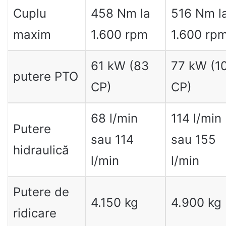
Cuplu
458 Nm la
516 Nm l
maxim
1.600 rpm
1.600 rp
61 kW (83
77 kW (1
putere PTO
CP)
CP)
68 l/min
114 l/min
Putere
sau 114
sau 155
hidraulică
l/min
l/min
Putere de
4.150 kg
4.900 kg
ridicare