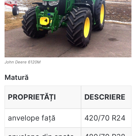
John Deere 6120M
Matură
PROPRIETĂȚI
DESCRIERE
anvelope față
420/70 R24