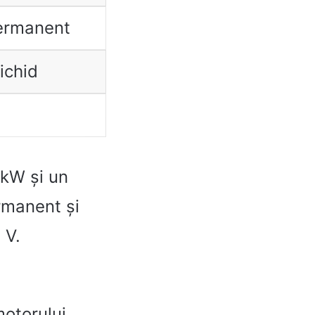
ermanent
ichid
 kW și un
rmanent și
 V.
motorului