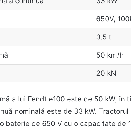
nală continuă
33 kW
650V, 10
3,5 t
imă
50 km/h
20 kN
mă a lui Fendt e100 este de 50 kW, în 
inuă nominală este de 33 kW. Tractorul
 o baterie de 650 V cu o capacitate de 