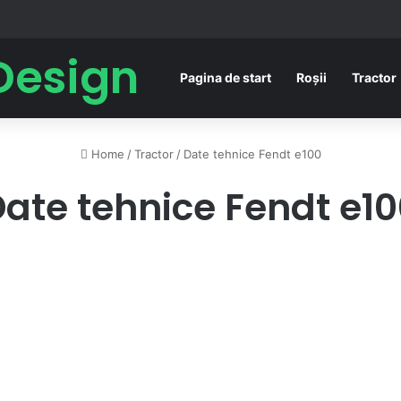
Design
Pagina de start
Roșii
Tractor
Home
/
Tractor
/
Date tehnice Fendt e100
ate tehnice Fendt e1