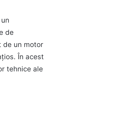
 un
re de
t de un motor
nțios. În acest
or tehnice ale