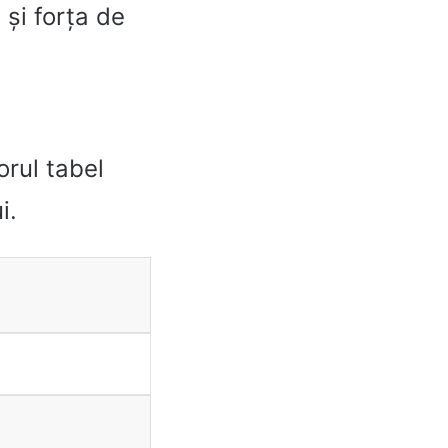
și forța de
orul tabel
i.