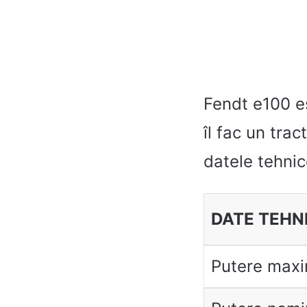
Fendt e100 es
îl fac un trac
datele tehni
DATE TEHN
Putere max