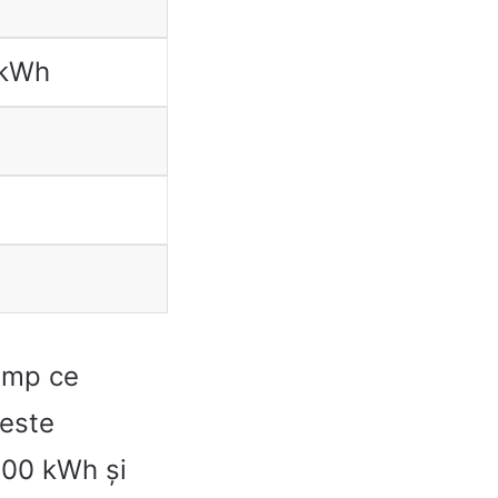
0kWh
timp ce
 este
100 kWh și