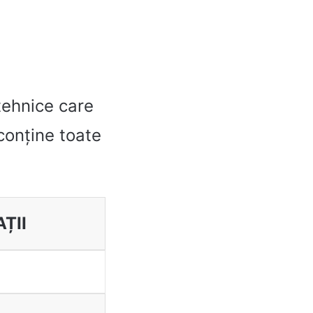
tehnice care
 conține toate
ȚII