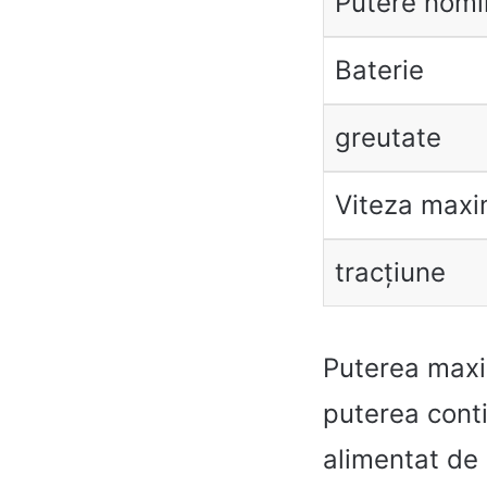
Putere nomi
Baterie
greutate
Viteza max
tracțiune
Puterea maxi
puterea cont
alimentat de