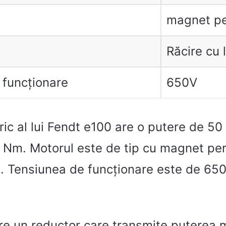
magnet p
Răcire cu l
 funcționare
650V
ric al lui Fendt e100 are o putere de 50
 Nm. Motorul este de tip cu magnet pe
id. Tensiunea de funcționare este de 650
re un reductor care transmite puterea 