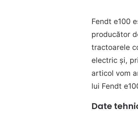
Fendt e100 es
producător d
tractoarele 
electric și, p
articol vom a
lui Fendt e10
Date tehni