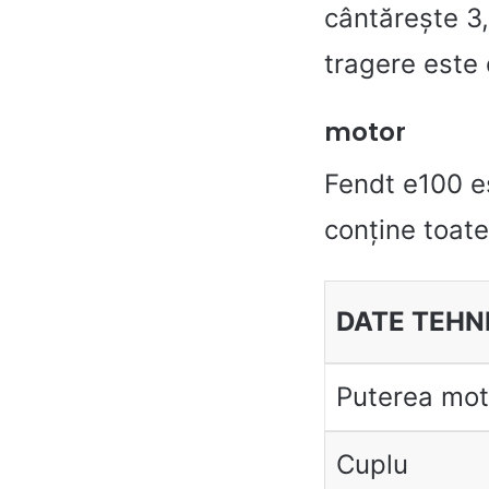
cântărește 3
tragere este
motor
Fendt e100 es
conține toate
DATE TEHN
Puterea mot
Cuplu