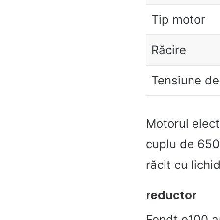
Tip motor
Răcire
Tensiune de
Motorul elect
cuplu de 650
răcit cu lich
reductor
Fendt e100 a