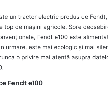
te un tractor electric produs de Fendt,
e top de mașini agricole. Spre deosebi
convenționale, Fendt e100 este alimenta
rin urmare, este mai ecologic și mai sile
runca o privire mai atentă asupra datel
0.
ce Fendt e100