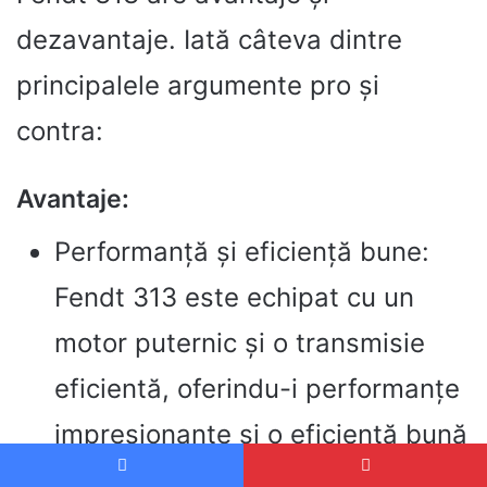
dezavantaje. Iată câteva dintre
principalele argumente pro și
contra:
Avantaje:
Performanță și eficiență bune:
Fendt 313 este echipat cu un
motor puternic și o transmisie
eficientă, oferindu-i performanțe
impresionante și o eficiență bună
a consumului de combustibil.