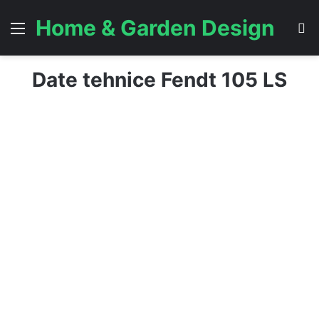
Home & Garden Design
Menu
S
Date tehnice Fendt 105 LS