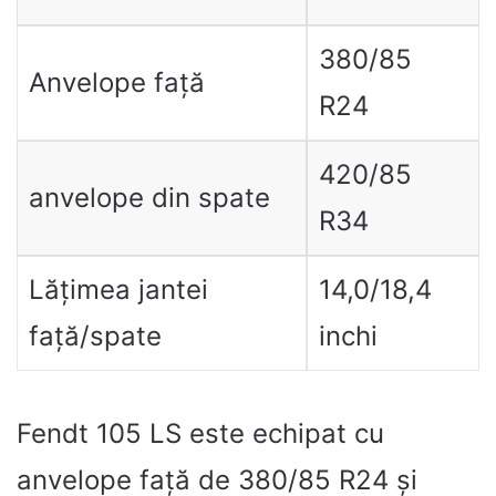
380/85
Anvelope față
R24
420/85
anvelope din spate
R34
Lățimea jantei
14,0/18,4
față/spate
inchi
Fendt 105 LS este echipat cu
anvelope față de 380/85 R24 și