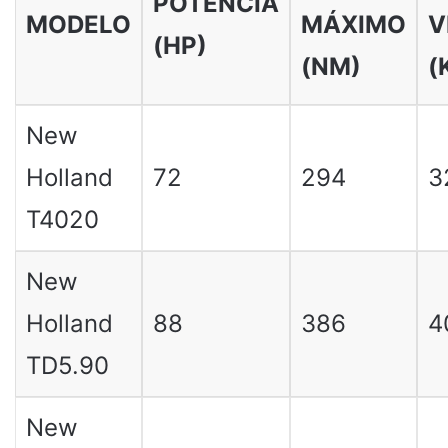
POTÊNCIA
MODELO
MÁXIMO
V
(HP)
(NM)
(
New
Holland
72
294
3
T4020
New
Holland
88
386
4
TD5.90
New