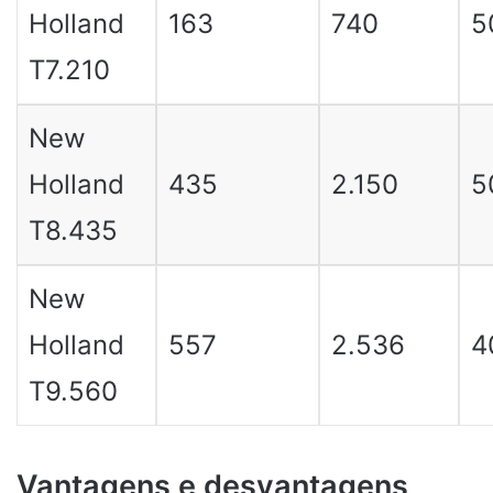
Holland
163
740
5
T7.210
New
Holland
435
2.150
5
T8.435
New
Holland
557
2.536
4
T9.560
Vantagens e desvantagens