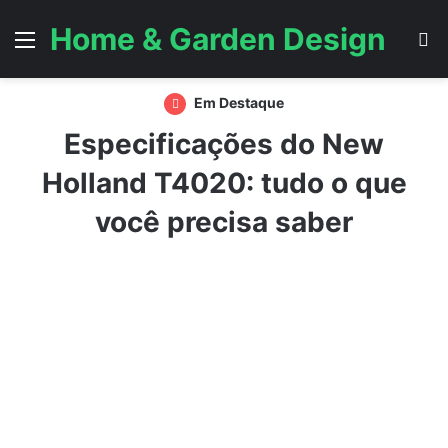
Home & Garden Design
Menu
P
Em Destaque
Especificações do New
Holland T4020: tudo o que
você precisa saber