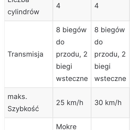
4
4
cylindrów
8 biegów
8 biegów
do
do
Transmisja
przodu, 2
przodu, 2
biegi
biegi
wsteczne
wsteczne
maks.
25 km/h
30 km/h
Szybkość
Mokre