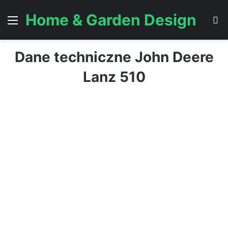
Home & Garden Design
Menu
S
Dane techniczne John Deere
Lanz 510