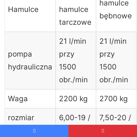
hamulce
Hamulce
hamulce
bębnowe
tarczowe
21 l/min
21 l/min
pompa
przy
przy
hydrauliczna
1500
1500
obr./min
obr./min
Waga
2200 kg
2700 kg
rozmiar
6,00-19 /
7,50-20 /
opony
12,4-32
14,9-30