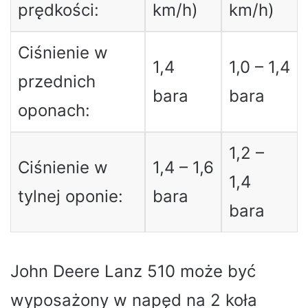
prędkości:
km/h)
km/h)
Ciśnienie w
1,4
1,0 – 1,4
przednich
bara
bara
oponach:
1,2 –
Ciśnienie w
1,4 – 1,6
1,4
tylnej oponie:
bara
bara
John Deere Lanz 510 może być
wyposażony w napęd na 2 koła