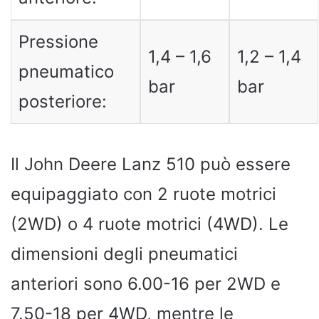
Pressione
1,4 – 1,6
1,2 – 1,4
pneumatico
bar
bar
posteriore:
Il John Deere Lanz 510 può essere
equipaggiato con 2 ruote motrici
(2WD) o 4 ruote motrici (4WD). Le
dimensioni degli pneumatici
anteriori sono 6.00-16 per 2WD e
7.50-18 per 4WD, mentre le