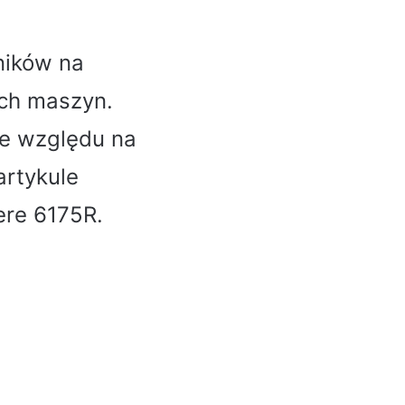
ników na
ych maszyn.
ze względu na
artykule
ere 6175R.