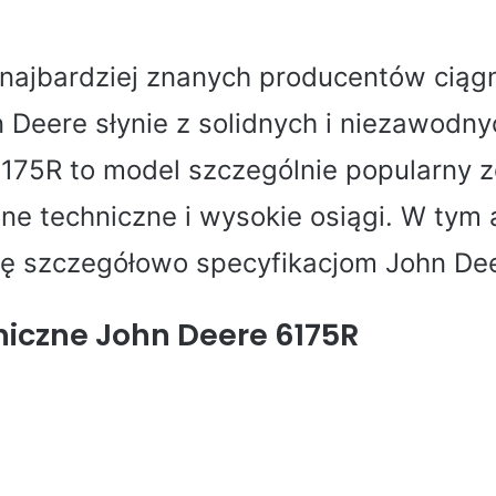
 najbardziej znanych producentów ciąg
n Deere słynie z solidnych i niezawodn
175R to model szczególnie popularny 
ne techniczne i wysokie osiągi. W tym 
ię szczegółowo specyfikacjom John De
iczne John Deere 6175R