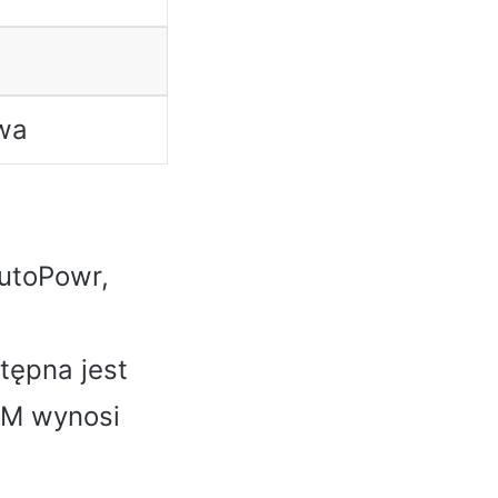
iwa
utoPowr,
tępna jest
OM wynosi