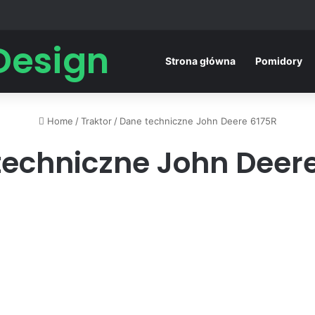
Design
Strona główna
Pomidory
Home
/
Traktor
/
Dane techniczne John Deere 6175R
techniczne John Deere