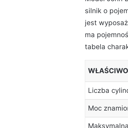
silnik o poje
jest wyposaż
ma pojemność
tabela charak
WŁAŚCIWO
Liczba cyli
Moc znami
Maksymaln