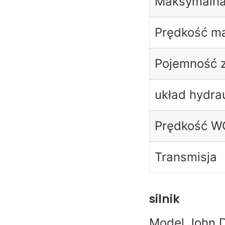
Maksymaln
Prędkość m
Pojemność z
układ hydra
Prędkość 
Transmisja
silnik
Model John 