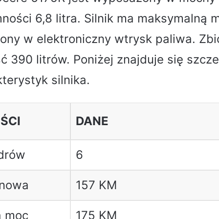
mności 6,8 litra. Silnik ma maksymalną 
ony w elektroniczny wtrysk paliwa. Zbi
 390 litrów. Poniżej znajduje się szcz
terystyk silnika.
ŚCI
DANE
ndrów
6
onowa
157 KM
a moc
175 KM