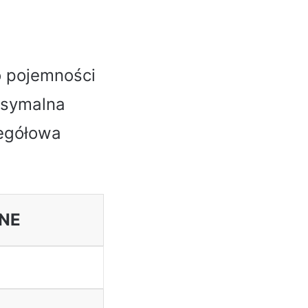
o pojemności
ksymalna
zegółowa
NE