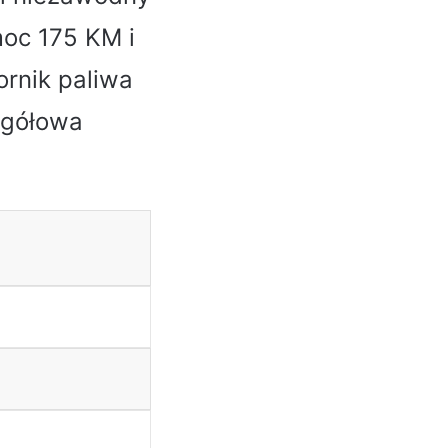
moc 175 KM i
ornik paliwa
egółowa