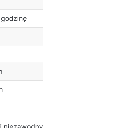
 godzinę
n
h
i niezawodny