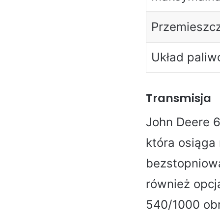
Przemieszc
Układ pali
Transmisja
John Deere 6
która osiąga
bezstopniowa
również opcj
540/1000 obr