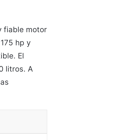
 fiable motor
 175 hp y
ble. El
litros. A
las