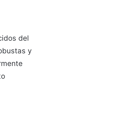
cidos del
obustas y
armente
to