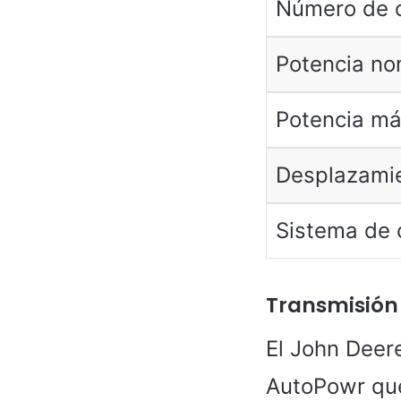
Número de c
Potencia no
Potencia m
Desplazami
Sistema de 
Transmisión
El John Deer
AutoPowr que