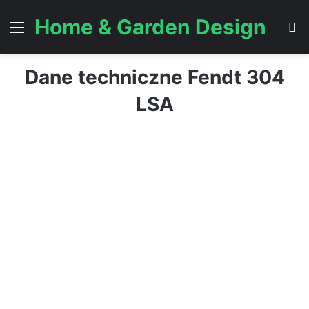
Home & Garden Design
Menu
S
Dane techniczne Fendt 304
LSA