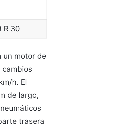
9 R 30
n un motor de
de cambios
km/h. El
 m de largo,
s neumáticos
parte trasera