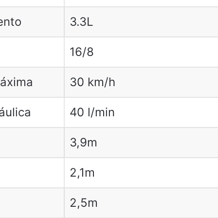
ento
3.3L
16/8
máxima
30 km/h
áulica
40 l/min
3,9m
2,1m
2,5m