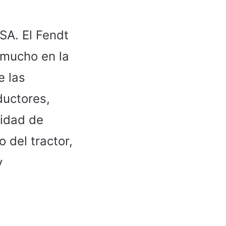
LSA. El Fendt
a mucho en la
e las
ductores,
didad de
 del tractor,
y