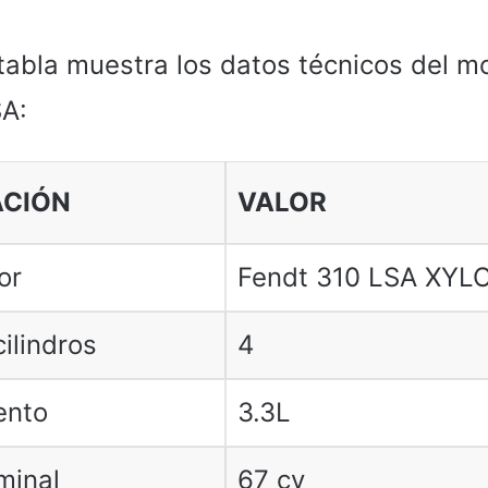
tabla muestra los datos técnicos del mo
A:
ACIÓN
VALOR
or
Fendt 310 LSA XYL
ilindros
4
ento
3.3L
minal
67 cv