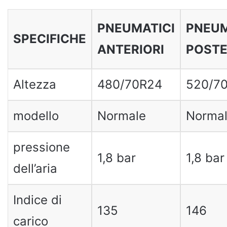
PNEUMATICI
PNEUM
SPECIFICHE
ANTERIORI
POSTE
Altezza
480/70R24
520/7
modello
Normale
Norma
pressione
1,8 bar
1,8 bar
dell’aria
Indice di
135
146
carico