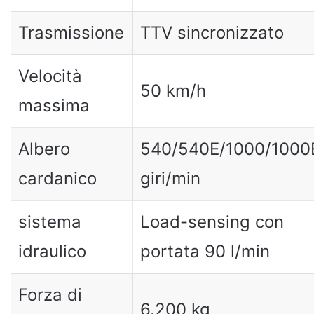
Trasmissione
TTV sincronizzato
Velocità
50 km/h
massima
Albero
540/540E/1000/1000
cardanico
giri/min
sistema
Load-sensing con
idraulico
portata 90 l/min
Forza di
6.200 kg