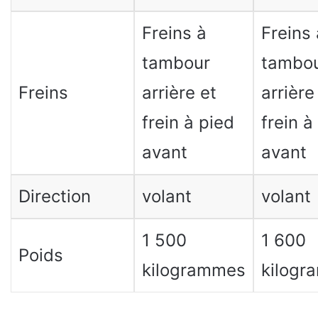
Freins à
Freins 
tambour
tambo
Freins
arrière et
arrière
frein à pied
frein à
avant
avant
Direction
volant
volant
1 500
1 600
Poids
kilogrammes
kilogr