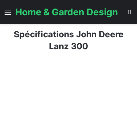
Home & Garden Design
Menu
S
Spécifications John Deere
Lanz 300