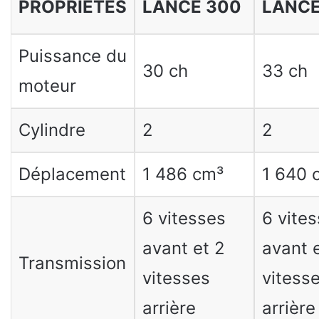
PROPRIÉTÉS
LANCE 300
LANCE
Puissance du
30 ch
33 ch
moteur
Cylindre
2
2
Déplacement
1 486 cm³
1 640 
6 vitesses
6 vite
avant et 2
avant 
Transmission
vitesses
vitess
arrière
arrière