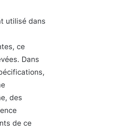
 utilisé dans
ntes, ce
levées. Dans
pécifications,
me
ne, des
ience
ents de ce