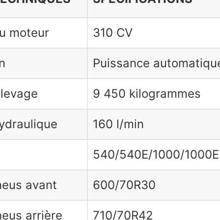
u moteur
310 CV
n
Puissance automatiqu
 levage
9 450 kilogrammes
ydraulique
160 l/min
540/540E/1000/1000E 
neus avant
600/70R30
neus arrière
710/70R42