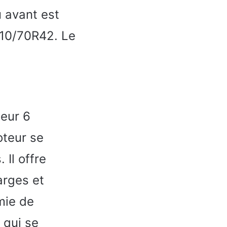
u avant est
710/70R42. Le
eur 6
oteur se
 Il offre
arges et
mie de
 qui se