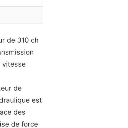
ur de 310 ch
ansmission
 vitesse
teur de
draulique est
cace des
ise de force