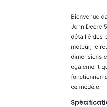
Bienvenue dan
John Deere 5
détaillé des 
moteur, le ré
dimensions et
également que
fonctionnemen
ce modèle.
Spécificat