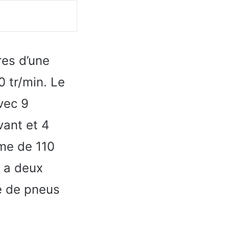
res d’une
 tr/min. Le
vec 9
vant et 4
ume de 110
y a deux
é de pneus