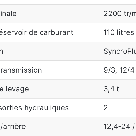
inale
2200 tr/
éservoir de carburant
110 litres
n
SyncroPl
transmission
9/3, 12/4
e levage
3,4 t
orties hydrauliques
2
/arrière
12,4-24 /