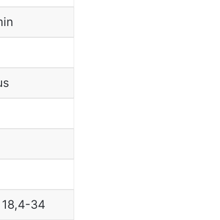
min
us
 18,4-34