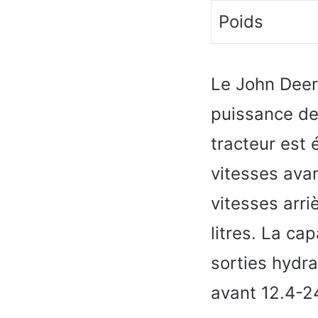
Poids
Le John Deer
puissance de
tracteur est
vitesses avan
vitesses arri
litres. La ca
sorties hydr
avant 12.4-24