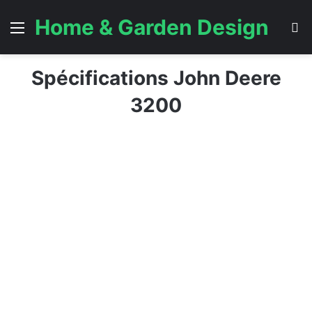
Home & Garden Design
Menu
S
Spécifications John Deere
3200