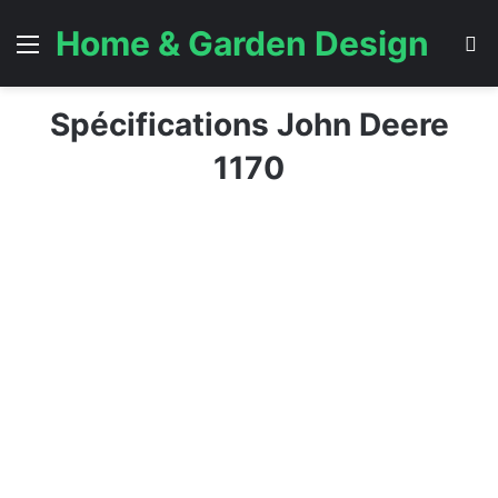
Home & Garden Design
Menu
S
Spécifications John Deere
1170