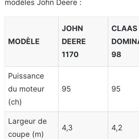
modèles John Deere :
JOHN
CLAAS
MODÈLE
DEERE
DOMIN
1170
98
Puissance
du moteur
95
95
(ch)
Largeur de
4,3
4,2
coupe (m)