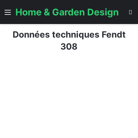
Home & Garden Design
Menu
S
Données techniques Fendt
308