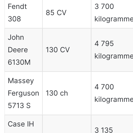
Fendt
3 700
85 CV
308
kilogramm
John
4 795
Deere
130 CV
kilogramm
6130M
Massey
4 700
Ferguson
130 ch
kilogramm
5713 S
Case IH
3 135