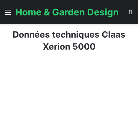
Home & Garden Design
Menu
S
Données techniques Claas
Xerion 5000