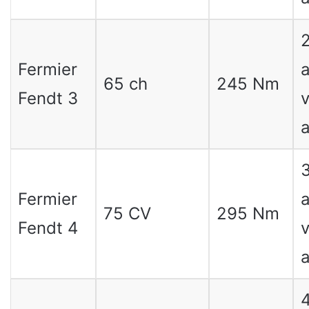
2
Fermier
a
65 ch
245 Nm
Fendt 3
v
a
3
Fermier
a
75 CV
295 Nm
Fendt 4
v
a
4