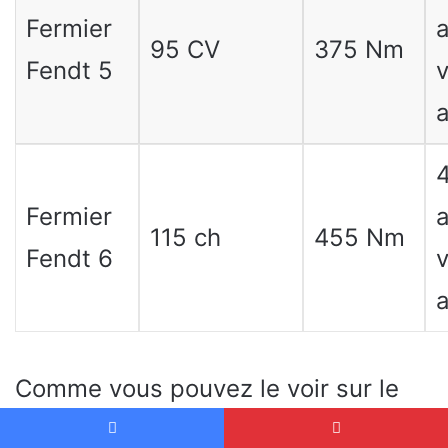
Fermier
a
95 CV
375 Nm
Fendt 5
v
a
4
Fermier
a
115 ch
455 Nm
Fendt 6
v
a
Comme vous pouvez le voir sur le
tableau, le Fendt Farmer 2 offre des