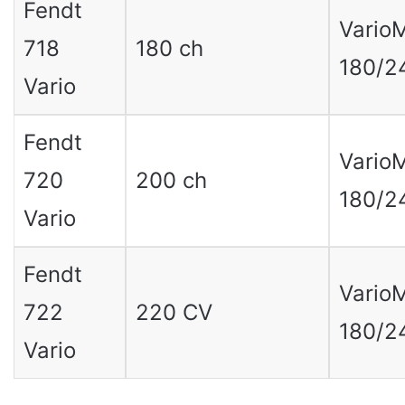
Fendt
Vario
718
180 ch
180/2
Vario
Fendt
Vario
720
200 ch
180/2
Vario
Fendt
Vario
722
220 CV
180/2
Vario