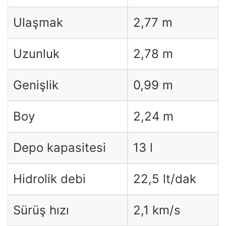
Ulaşmak
2,77 m
Uzunluk
2,78 m
Genişlik
0,99 m
Boy
2,24 m
Depo kapasitesi
13 l
Hidrolik debi
22,5 lt/dak
Sürüş hızı
2,1 km/s