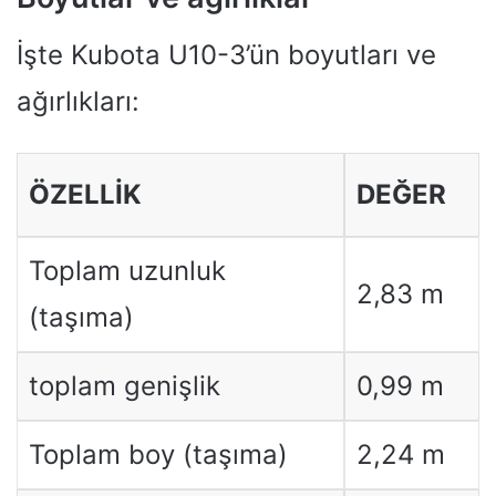
İşte Kubota U10-3’ün boyutları ve
ağırlıkları:
ÖZELLIK
DEĞER
Toplam uzunluk
2,83 m
(taşıma)
toplam genişlik
0,99 m
Toplam boy (taşıma)
2,24 m