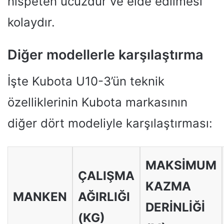
nispeten ucuzdur ve elde edilmesi
kolaydır.
Diğer modellerle karşılaştırma
İşte Kubota U10-3’ün teknik
özelliklerinin Kubota markasının
diğer dört modeliyle karşılaştırması:
MAKSIMUM
ÇALIŞMA
KAZMA
MANKEN
AĞIRLIĞI
DERINLIĞI
(KG)