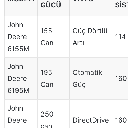
GÜCÜ
SI
John
155
Güç Dörtlü
Deere
114 
Can
Artı
6155M
John
195
Otomatik
Deere
160 
Can
Güç
6195M
John
250
Deere
DirectDrive
160
can