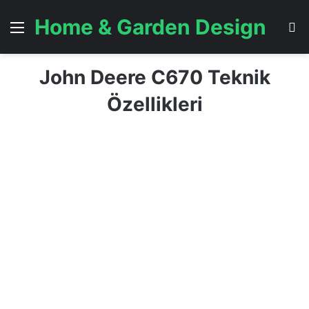
Home & Garden Design
Menü
A
John Deere C670 Teknik
Özellikleri