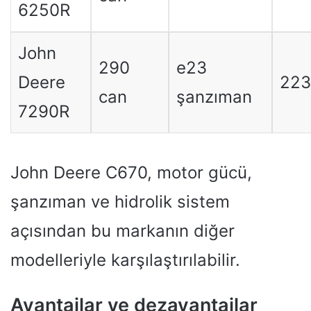
6250R
John
290
e23
Deere
223
can
şanzıman
7290R
John Deere C670, motor gücü,
şanzıman ve hidrolik sistem
açısından bu markanın diğer
modelleriyle karşılaştırılabilir.
Avantajlar ve dezavantajlar