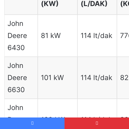
(KW)
(L/DAK)
(K
John
Deere
81 kW
114 lt/dak
77
6430
John
Deere
101 kW
114 lt/dak
82
6630
John
Deere
109 kW
114 lt/dak
82