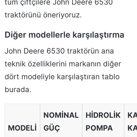
tüm çiftçilere John Deere 6530
traktörünü öneriyoruz.
Diğer modellerle karşılaştırma
John Deere 6530 traktörün ana
teknik özelliklerini markanın diğer
dört modeliyle karşılaştıran tablo
burada.
NOMINAL
HIDROLIK
K
MODELI
GÜÇ
POMPA
KA