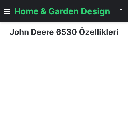
Home & Garden Design
Menü
A
John Deere 6530 Özellikleri