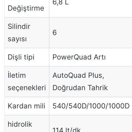
6,8 L
Değiştirme
Silindir
6
sayısı
Dişli tipi
PowerQuad Artı
İletim
AutoQuad Plus,
seçenekleri
Doğrudan Tahrik
Kardan mili
540/540D/1000/1000D
hidrolik
114 lt/dk