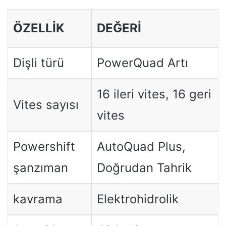
ÖZELLIK
DEĞERI
Dişli türü
PowerQuad Artı
16 ileri vites, 16 geri
Vites sayısı
vites
Powershift
AutoQuad Plus,
şanzıman
Doğrudan Tahrik
kavrama
Elektrohidrolik