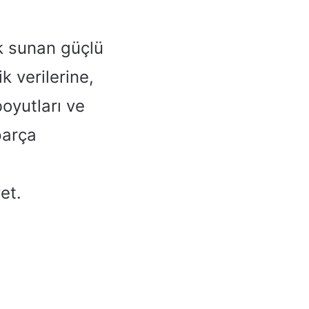
k sunan güçlü
k verilerine,
oyutları ve
parça
et.