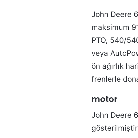
John Deere 6
maksimum 912
PTO, 540/540
veya AutoPowr
ön ağırlık ha
frenlerle dona
motor
John Deere 61
gösterilmiştir