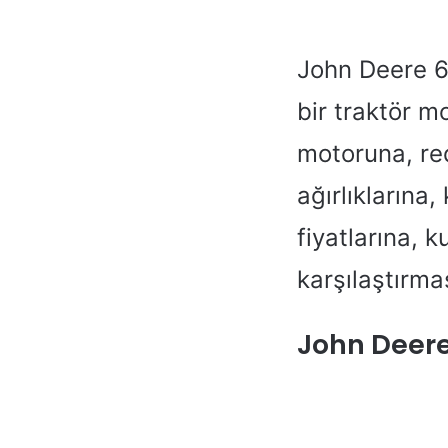
John Deere 6
bir traktör m
motoruna, red
ağırlıklarına
fiyatlarına, 
karşılaştırm
John Deere 