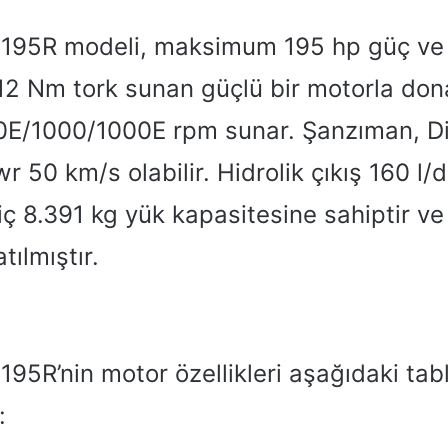
195R modeli, maksimum 195 hp güç ve 
 Nm tork sunan güçlü bir motorla donat
E/1000/1000E rpm sunar. Şanzıman, Di
 50 km/s olabilir. Hidrolik çıkış 160 l/dk
riç 8.391 kg yük kapasitesine sahiptir ve
tılmıştır.
95R’nin motor özellikleri aşağıdaki tab
: