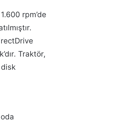
1.600 rpm’de
ılmıştır.
rectDrive
’dır. Traktör,
 disk
loda