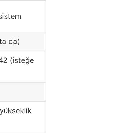
 sistem
ta da)
2 (isteğe
yükseklik