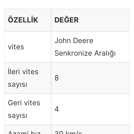
ÖZELLIK
DEĞER
John Deere
vites
Senkronize Aralığı
İleri vites
8
sayısı
Geri vites
4
sayısı
Azami hız
30 km/s