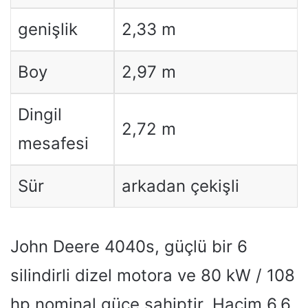
genişlik
2,33 m
Boy
2,97 m
Dingil
2,72 m
mesafesi
Sür
arkadan çekişli
John Deere 4040s, güçlü bir 6
silindirli dizel motora ve 80 kW / 108
hp nominal güce sahiptir. Hacim 6,6