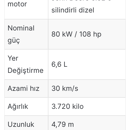
motor
silindirli dizel
Nominal
80 kW / 108 hp
güç
Yer
6,6 L
Değiştirme
Azami hız
30 km/s
Ağırlık
3.720 kilo
Uzunluk
4,79 m