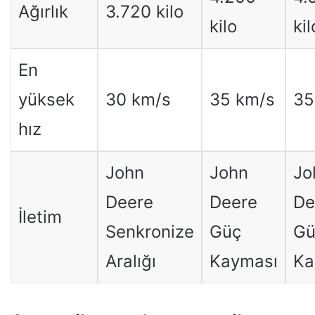
Ağırlık
3.720 kilo
kilo
kil
En
yüksek
30 km/s
35 km/s
35
hız
John
John
Jo
Deere
Deere
De
İletim
Senkronize
Güç
Gü
Aralığı
Kayması
Ka