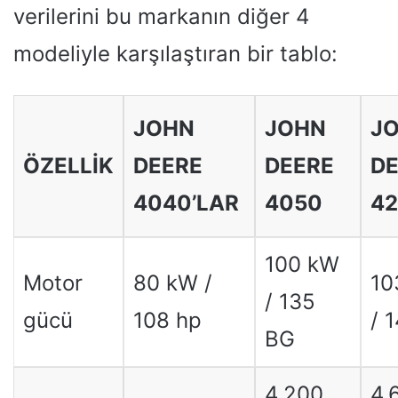
verilerini bu markanın diğer 4
modeliyle karşılaştıran bir tablo:
JOHN
JOHN
J
ÖZELLIK
DEERE
DEERE
DE
4040’LAR
4050
4
100 kW
Motor
80 kW /
10
/ 135
gücü
108 hp
/ 
BG
4.200
4.