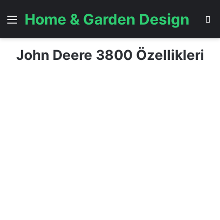
Home & Garden Design
Menü
A
John Deere 3800 Özellikleri