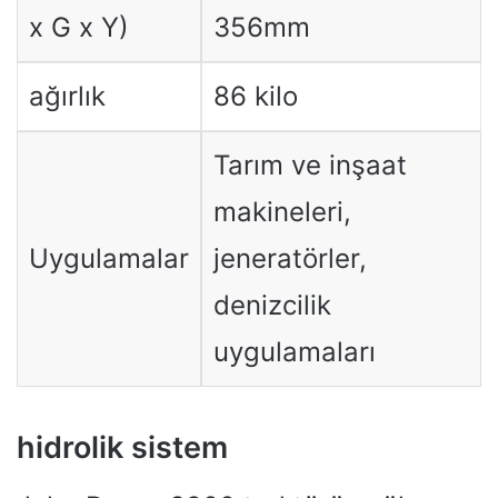
x G x Y)
356mm
ağırlık
86 kilo
Tarım ve inşaat
makineleri,
Uygulamalar
jeneratörler,
denizcilik
uygulamaları
hidrolik sistem