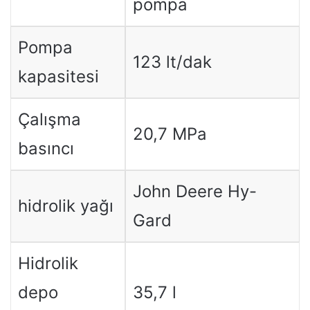
pompa
Pompa
123 lt/dak
kapasitesi
Çalışma
20,7 MPa
basıncı
John Deere Hy-
hidrolik yağı
Gard
Hidrolik
depo
35,7 l