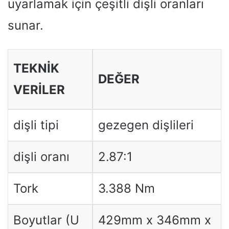
uyarlamak için çeşitli dişli oranları
sunar.
TEKNIK
DEĞER
VERILER
dişli tipi
gezegen dişlileri
dişli oranı
2.87:1
Tork
3.388 Nm
Boyutlar (U
429mm x 346mm x