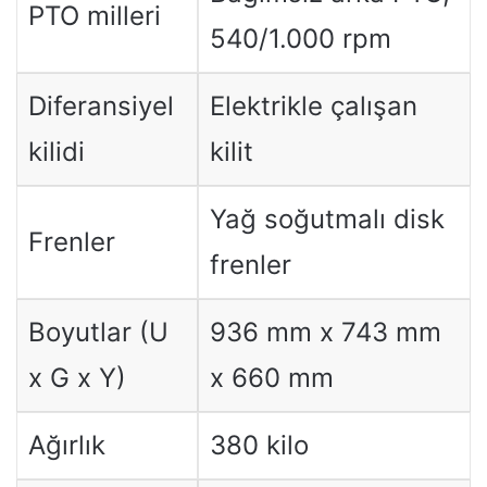
PTO milleri
540/1.000 rpm
Diferansiyel
Elektrikle çalışan
kilidi
kilit
Yağ soğutmalı disk
Frenler
frenler
Boyutlar (U
936 mm x 743 mm
x G x Y)
x 660 mm
Ağırlık
380 kilo