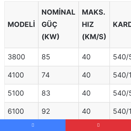
NOMINAL
MAKS.
MODELI
GÜÇ
HIZ
KARD
(KW)
(KM/S)
3800
85
40
540/
4100
74
40
540/
5100
83
40
540/
6100
92
40
540/