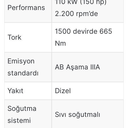
110 kW (150 hp)
Performans
2.200 rpm’de
1500 devirde 665
Tork
Nm
Emisyon
AB Aşama IIIA
standardı
Yakıt
Dizel
Soğutma
Sıvı soğutmalı
sistemi