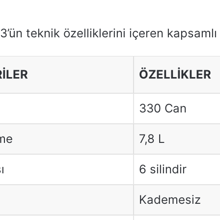
3’ün teknik özelliklerini içeren kapsamlı 
RİLER
ÖZELLİKLER
330 Can
rme
7,8 L
ı
6 silindir
Kademesiz