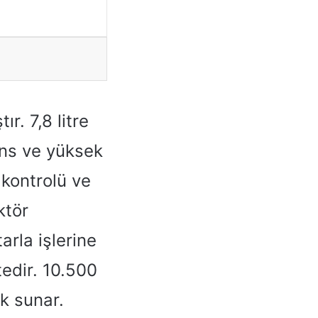
r. 7,8 litre
ans ve yüksek
 kontrolü ve
ktör
rla işlerine
edir. 10.500
k sunar.