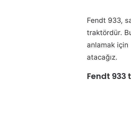
Fendt 933, sa
traktördür. B
anlamak için 
atacağız.
Fendt 933 t