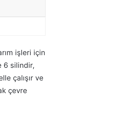
ım işleri için
6 silindir,
le çalışır ve
ak çevre