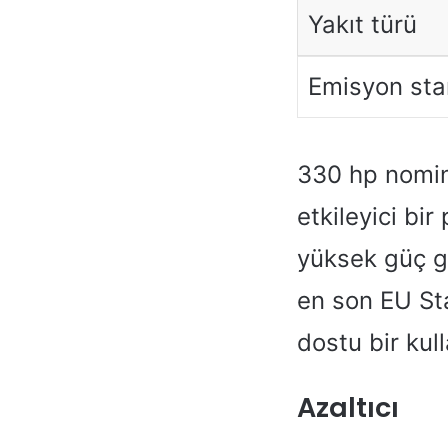
Yakıt türü
Emisyon sta
330 hp nomina
etkileyici bir
yüksek güç ge
en son EU St
dostu bir kul
Azaltıcı