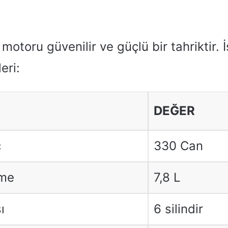
motoru güvenilir ve güçlü bir tahriktir.
eri:
DEĞER
ç
330 Can
rme
7,8 L
ı
6 silindir