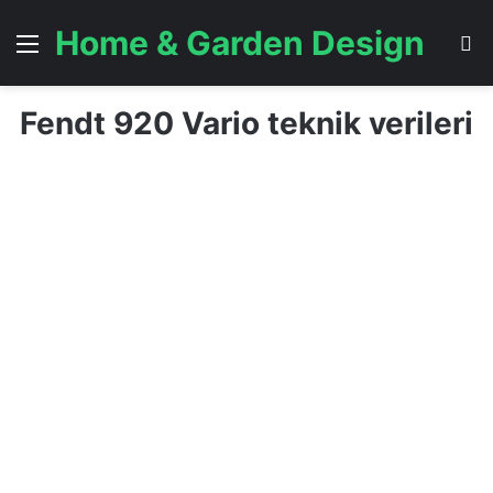
Home & Garden Design
Menü
A
Fendt 920 Vario teknik verileri