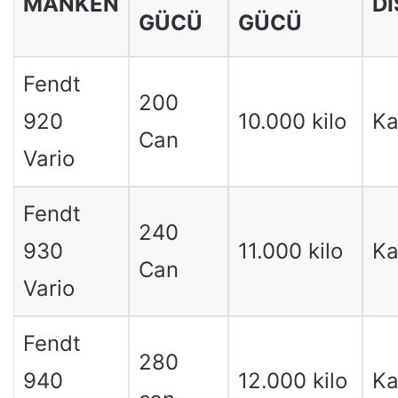
MANKEN
DI
GÜCÜ
GÜCÜ
Fendt
200
920
10.000 kilo
Ka
Can
Vario
Fendt
240
930
11.000 kilo
Ka
Can
Vario
Fendt
280
940
12.000 kilo
Ka