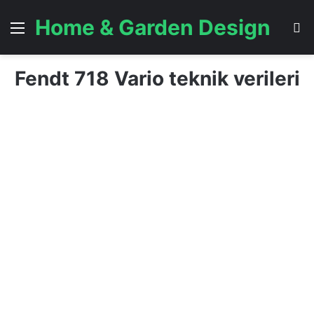
Home & Garden Design
Menü
A
Fendt 718 Vario teknik verileri