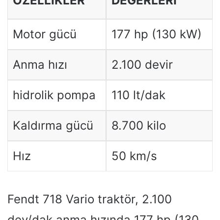
ÖZELLIKLER
DEĞERLERI
Motor gücü
177 hp (130 kW)
Anma hızı
2.100 devir
hidrolik pompa
110 lt/dak
Kaldırma gücü
8.700 kilo
Hız
50 km/s
Fendt 718 Vario traktör, 2.100
dev/dak anma hızında 177 hp (130