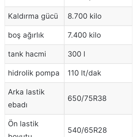
Kaldırma gücü
8.700 kilo
boş ağırlık
7.400 kilo
tank hacmi
300 l
hidrolik pompa
110 lt/dak
Arka lastik
650/75R38
ebadı
Ön lastik
540/65R28
boyutu