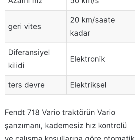
Azami hız
50 km/s
20 km/saate
geri vites
kadar
Diferansiyel
Elektronik
kilidi
ters devre
Elektriksel
Fendt 718 Vario traktörün Vario
şanzımanı, kademesiz hız kontrolü
ve çalışma koşullarına göre otomatik