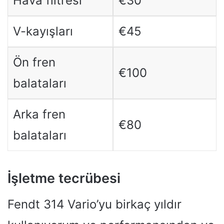
Hava filtresi
€30
V-kayışları
€45
Ön fren
€100
balataları
Arka fren
€80
balataları
İşletme tecrübesi
Fendt 314 Vario’yu birkaç yıldır