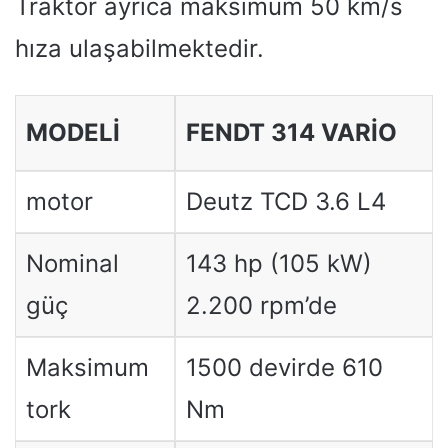
Traktör ayrıca maksimum 50 km/s
hıza ulaşabilmektedir.
MODELI
FENDT 314 VARIO
motor
Deutz TCD 3.6 L4
Nominal
143 hp (105 kW)
güç
2.200 rpm’de
Maksimum
1500 devirde 610
tork
Nm