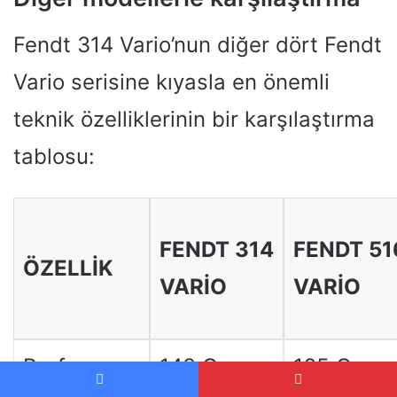
Fendt 314 Vario’nun diğer dört Fendt
Vario serisine kıyasla en önemli
teknik özelliklerinin bir karşılaştırma
tablosu:
FENDT 314
FENDT 51
ÖZELLIK
VARIO
VARIO
Performans
143 Can
165 Can