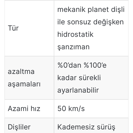
mekanik planet dişli
ile sonsuz değişken
Tür
hidrostatik
şanzıman
%0’dan %100’e
azaltma
kadar sürekli
aşamaları
ayarlanabilir
Azami hız
50 km/s
Dişliler
Kademesiz sürüş