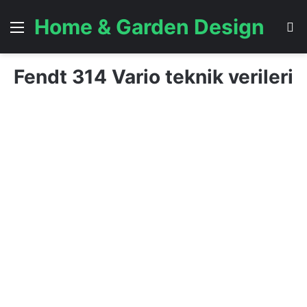
Home & Garden Design
Menü
A
Fendt 314 Vario teknik verileri