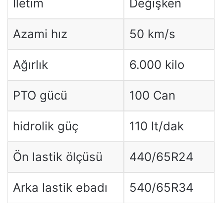
İletim
Değişken
Azami hız
50 km/s
Ağırlık
6.000 kilo
PTO gücü
100 Can
hidrolik güç
110 lt/dak
Ön lastik ölçüsü
440/65R24
Arka lastik ebadı
540/65R34