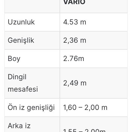
VARIO
Uzunluk
4.53 m
Genişlik
2,36 m
Boy
2.76m
Dingil
2,49 m
mesafesi
Ön iz genişliği
1,60 – 2,00 m
Arka iz
1.55 – 2.00m