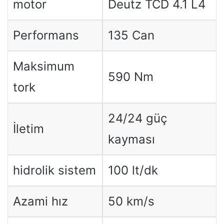
motor
Deutz TCD 4.1 L4
Performans
135 Can
Maksimum
590 Nm
tork
24/24 güç
İletim
kayması
hidrolik sistem
100 lt/dk
Azami hız
50 km/s