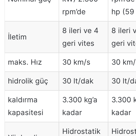
rpm’de
hp (59
8 ileri ve 4
8 ileri 
İletim
geri vites
geri vi
maks. Hız
30 km/s
30 km/
hidrolik güç
30 lt/dak
30 lt/d
kaldırma
3.300 kg’a
3.300 k
kapasitesi
kadar
kadar
Hidrostatik
Hidrost