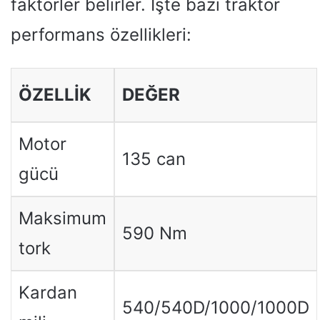
faktörler belirler. İşte bazı traktör
performans özellikleri:
ÖZELLIK
DEĞER
Motor
135 can
gücü
Maksimum
590 Nm
tork
Kardan
540/540D/1000/1000D