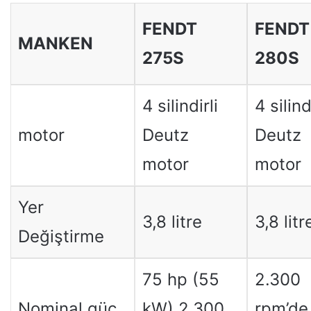
FENDT
FENDT
MANKEN
275S
280S
4 silindirli
4 silind
motor
Deutz
Deutz
motor
motor
Yer
3,8 litre
3,8 litr
Değiştirme
75 hp (55
2.300
Nominal güç
kW) 2.300
rpm’de