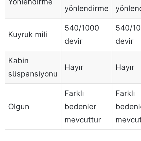
Yönlendirme
yönlendirme
yönlen
540/1000
540/1
Kuyruk mili
devir
devir
Kabin
Hayır
Hayır
süspansiyonu
Farklı
Farklı
Olgun
bedenler
bedenl
mevcuttur
mevcut