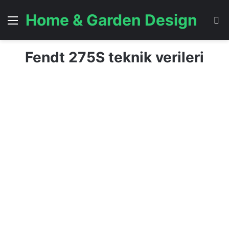
Home & Garden Design
Menü
A
Fendt 275S teknik verileri