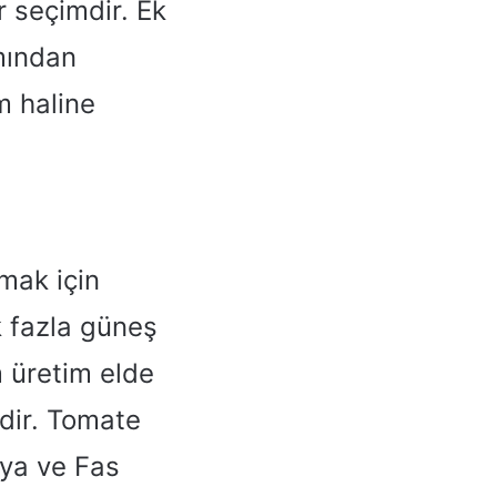
r seçimdir. Ek
mından
m haline
mak için
k fazla güneş
m üretim elde
dir. Tomate
lya ve Fas