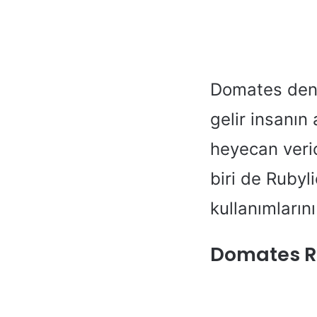
Domates denil
gelir insanın
heyecan veric
biri de Rubyl
kullanımların
Domates Ru