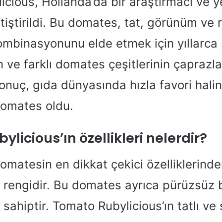
cious, Hollanda’da bir araştırmacı ve yet
tiştirildi. Bu domates, tat, görünüm ve
binasyonunu elde etmek için yıllarca
n ve farklı domates çeşitlerinin çapraz
nuç, gıda dünyasında hızla favori hali
domates oldu.
licious’ın özellikleri nelerdir?
omatesin en dikkat çekici özelliklerinde
ı rengidir. Bu domates ayrıca pürüzsüz 
 sahiptir. Tomato Rubylicious’ın tatlı ve 