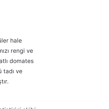
ler hale
mızı rengi ve
tatlı domates
ü tadı ve
tır.