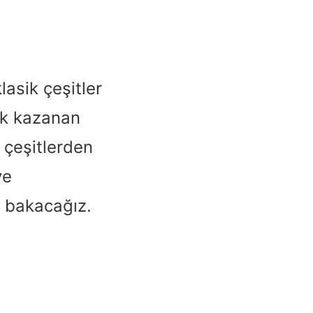
asik çeşitler
ik kazanan
 çeşitlerden
ve
n bakacağız.