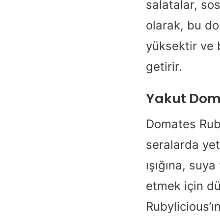
salatalar, so
olarak, bu d
yüksektir ve 
getirir.
Yakut Domat
Domates Rubyl
seralarda yet
ışığına, suya
etmek için d
Rubylicious’ı