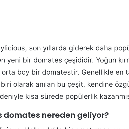
licious, son yıllarda giderek daha popü
n yeni bir domates çeşididir. Yoğun kır
an orta boy bir domatestir. Genellikle en 
 biri olarak anılan bu çeşit, kendine özg
eniyle kısa sürede popülerlik kazanmış
s domates nereden geliyor?