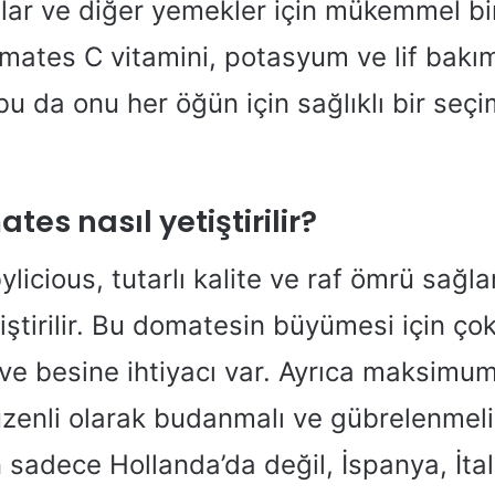
slar ve diğer yemekler için mükemmel bi
omates C vitamini, potasyum ve lif bakı
bu da onu her öğün için sağlıklı bir seçi
es nasıl yetiştirilir?
icious, tutarlı kalite ve raf ömrü sağla
iştirilir. Bu domatesin büyümesi için ço
 ve besine ihtiyacı var. Ayrıca maksimu
üzenli olarak budanmalı ve gübrelenmeli
n sadece Hollanda’da değil, İspanya, İta