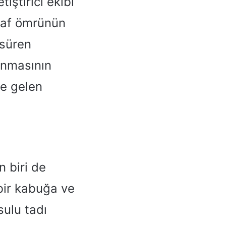
iştirici ekibi
 raf ömrünün
 süren
lanmasının
ne gelen
n biri de
bir kabuğa ve
sulu tadı