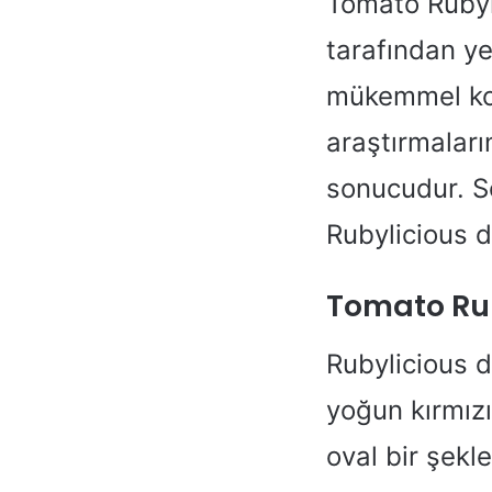
Tomato Rubyli
tarafından ye
mükemmel kom
araştırmaları
sonucudur. So
Rubylicious 
Tomato Ruby
Rubylicious d
yoğun kırmız
oval bir şekle