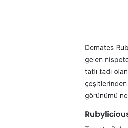
Domates Ruby
gelen nispete
tatlı tadı ol
çeşitlerinden
görünümü ned
Rubyliciou