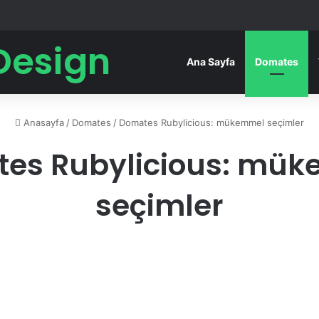
Design
Ana Sayfa
Domates
Anasayfa
/
Domates
/
Domates Rubylicious: mükemmel seçimler
es Rubylicious: mü
seçimler