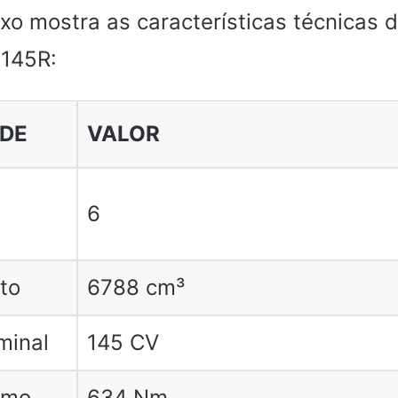
ixo mostra as características técnicas 
6145R:
DE
VALOR
6
to
6788 cm³
minal
145 CV
imo
634 Nm