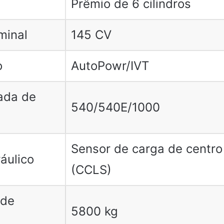
Prêmio de 6 cilindros
minal
145 CV
o
AutoPowr/IVT
ada de
540/540E/1000
Sensor de carga de centro
áulico
(CCLS)
 de
5800 kg