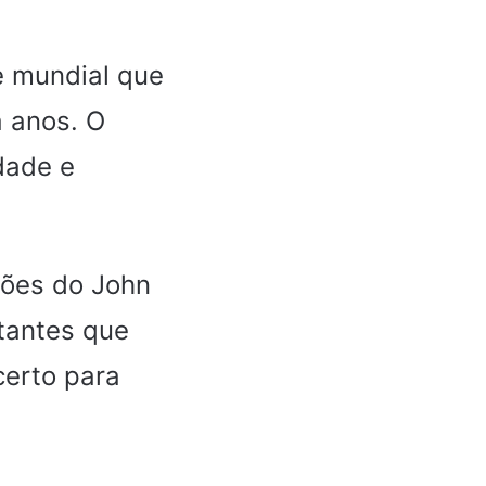
e mundial que
á anos. O
dade e
ções do John
tantes que
certo para