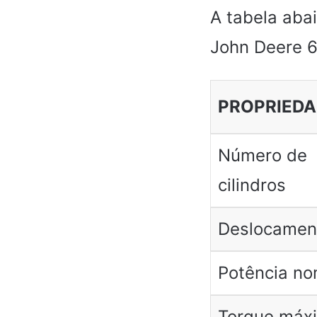
A tabela aba
John Deere 
PROPRIEDA
Número de
cilindros
Deslocamen
Potência no
Torque máx