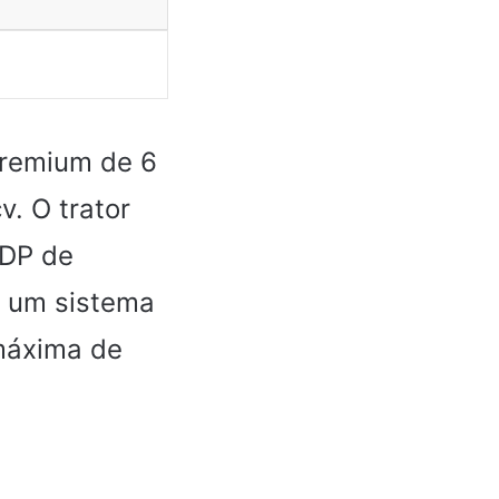
premium de 6
v. O trator
TDP de
é um sistema
máxima de