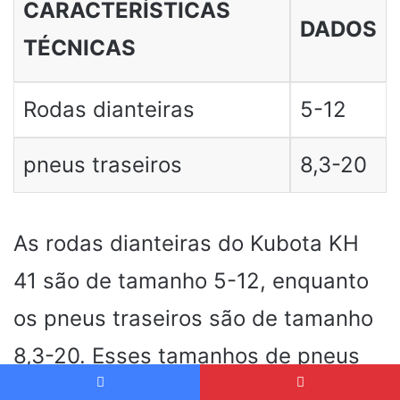
CARACTERÍSTICAS
DADOS
TÉCNICAS
Rodas dianteiras
5-12
pneus traseiros
8,3-20
As rodas dianteiras do Kubota KH
41 são de tamanho 5-12, enquanto
os pneus traseiros são de tamanho
8,3-20. Esses tamanhos de pneus
são ideais para diferentes