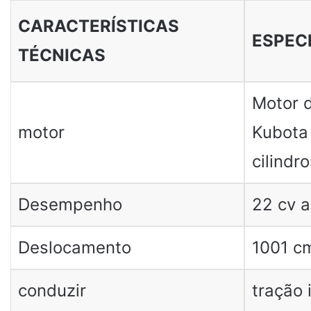
CARACTERÍSTICAS
ESPEC
TÉCNICAS
Motor d
motor
Kubota
cilindro
Desempenho
22 cv 
Deslocamento
1001 c
conduzir
tração 