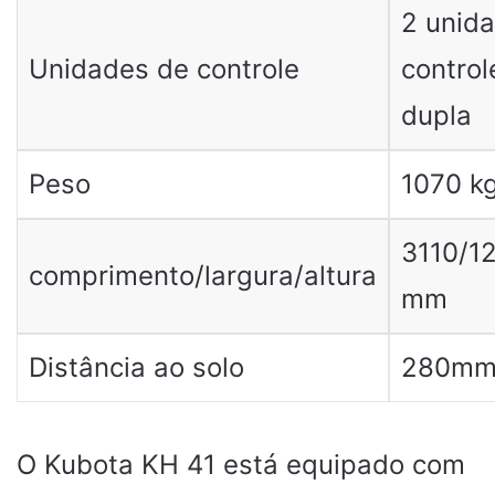
2 unid
Unidades de controle
control
dupla
Peso
1070 k
3110/1
comprimento/largura/altura
mm
Distância ao solo
280m
O Kubota KH 41 está equipado com