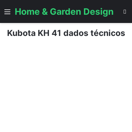
Home & Garden Design
Menu
P
Kubota KH 41 dados técnicos