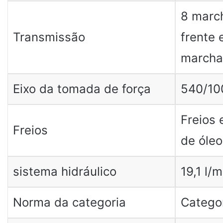
8 marc
Transmissão
frente 
marcha
Eixo da tomada de força
540/10
Freios
Freios
de óleo
sistema hidráulico
19,1 l/m
Norma da categoria
Categor