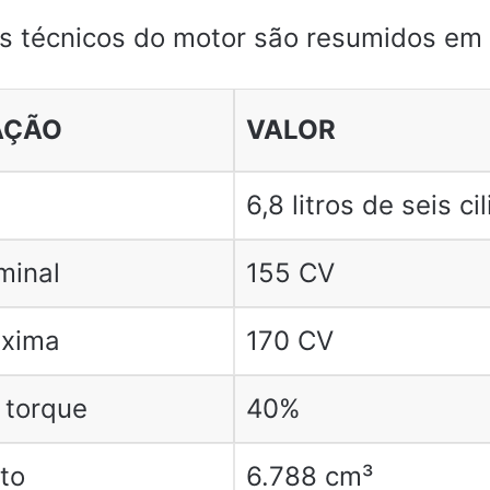
s técnicos do motor são resumidos em
AÇÃO
VALOR
6,8 litros de seis ci
minal
155 CV
áxima
170 CV
 torque
40%
to
6.788 cm³