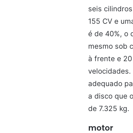
seis cilindro
155 CV e uma
é de 40%, o q
mesmo sob c
à frente e 2
velocidades.
adequado para
a disco que 
de 7.325 kg.
motor