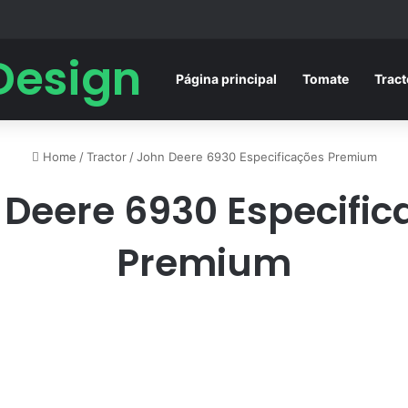
Design
Página principal
Tomate
Tract
Home
/
Tractor
/
John Deere 6930 Especificações Premium
 Deere 6930 Especific
Premium