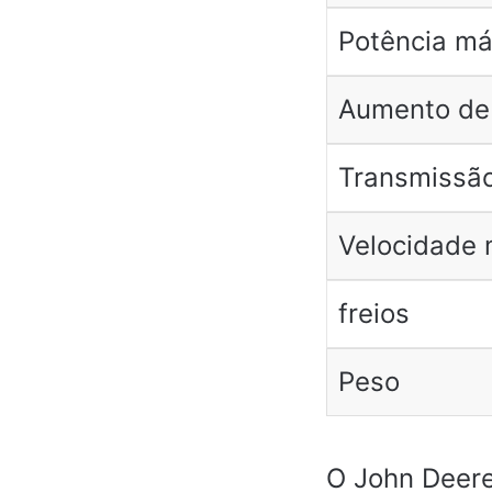
Potência m
Aumento de
Transmissã
Velocidade
freios
Peso
O John Deer