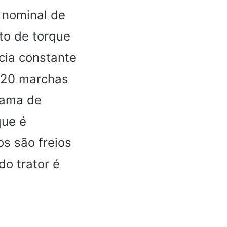
a nominal de
to de torque
ncia constante
 20 marchas
gama de
que é
os são freios
do trator é