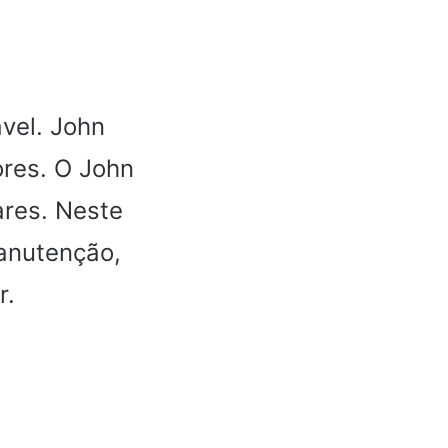
ável. John
res. O John
res. Neste
manutenção,
r.