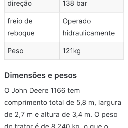
direção
138 bar
freio de
Operado
reboque
hidraulicamente
Peso
121kg
Dimensões e pesos
O John Deere 1166 tem
comprimento total de 5,8 m, largura
de 2,7 m e altura de 3,4 m. O peso
do trator é de 8.240 kg, o que o