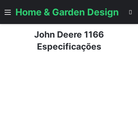
Home & Garden Design
Menu
P
John Deere 1166
Especificações