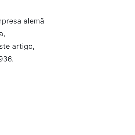
empresa alemã
a,
te artigo,
936.