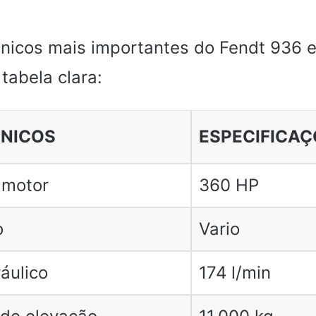
nicos mais importantes do Fendt 936 e
tabela clara:
CNICOS
ESPECIFICAÇ
 motor
360 HP
o
Vario
áulico
174 l/min