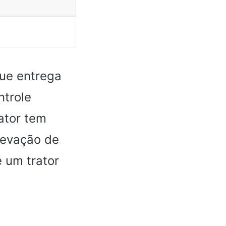
que entrega
ntrole
rator tem
levação de
 um trator