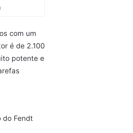
m
ros com um
tor é de 2.100
ito potente e
arefas
o do Fendt