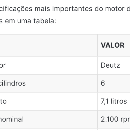
cificações mais importantes do motor 
as em uma tabela:
VALOR
or
Deutz
ilindros
6
to
7,1 litros
nominal
2.100 rp