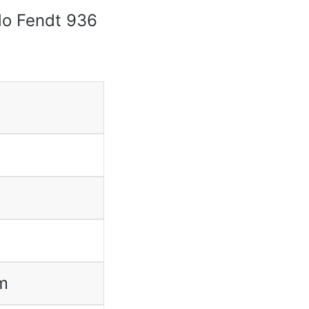
do Fendt 936
m