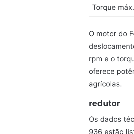
Torque máx
O motor do F
deslocamento 
rpm e o torq
oferece potên
agrícolas.
redutor
Os dados téc
936 estão li