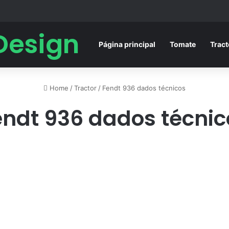
Design
Página principal
Tomate
Tract
Home
/
Tractor
/
Fendt 936 dados técnicos
endt 936 dados técnic