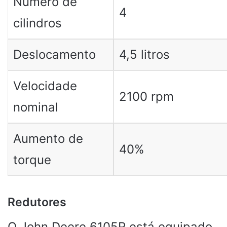
Número de
4
cilindros
Deslocamento
4,5 litros
Velocidade
2100 rpm
nominal
Aumento de
40%
torque
Redutores
O John Deere 6105R está equipado