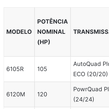
POTÊNCIA
MODELO
NOMINAL
TRANSMIS
(HP)
AutoQuad Pl
6105R
105
ECO (20/20)
PowrQuad Pl
6120M
120
(24/24)