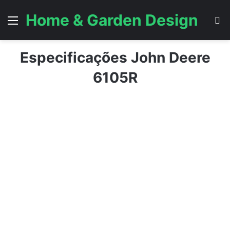
Home & Garden Design
Menu
P
Especificações John Deere
6105R