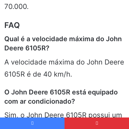
70.000.
FAQ
Qual é a velocidade máxima do John
Deere 6105R?
A velocidade máxima do John Deere
6105R é de 40 km/h.
O John Deere 6105R está equipado
com ar condicionado?
Sim, o John Deere 6105R possui um
poderoso sistema de ar