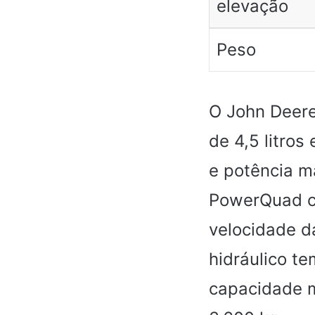
elevação
Peso
O John Deer
de 4,5 litros
e potência m
PowerQuad co
velocidade d
hidráulico t
capacidade m