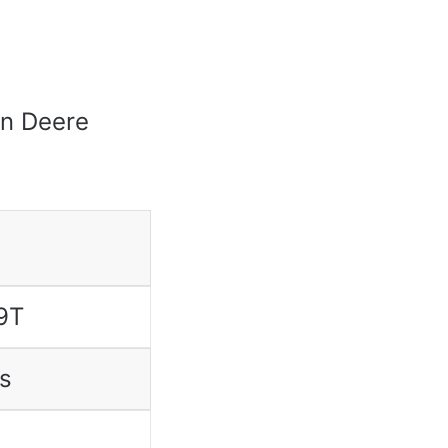
hn Deere
9T
os