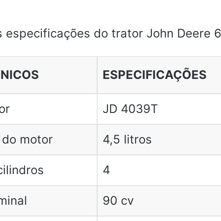
s especificações do trator John Deere 
CNICOS
ESPECIFICAÇÕES
or
JD 4039T
 do motor
4,5 litros
ilindros
4
minal
90 cv