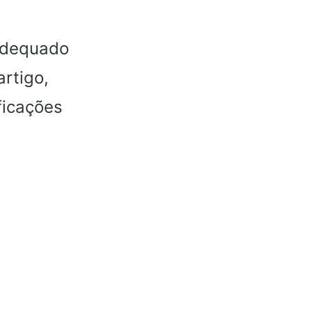
adequado
rtigo,
ficações