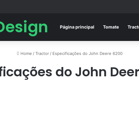
Design
Página principal
Tomate
Tract
Home
/
Tractor
/
Especificações do John Deere 6200
ficações do John Dee