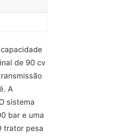
 capacidade
minal de 90 cv
transmissão
é. A
 O sistema
00 bar e uma
 trator pesa