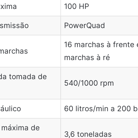
áxima
100 HP
nsmissão
PowerQuad
16 marchas à frente 
marchas
marchas à ré
da tomada de
540/1000 rpm
áulico
60 litros/min a 200 b
 máxima de
3,6 toneladas